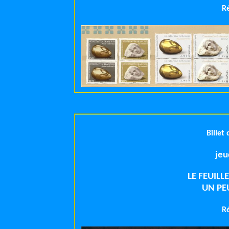
R
Billet
LE FEUILL
UN PE
R