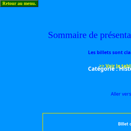
Sommaire de présentati
Les billets sont cl
>> Voir le tab
Catégorie : Hist
Aller ver
Billet