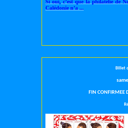
Si oui, c’est que la philatélie de N
Calédonie n’a ...
Billet
same
FIN CONFIRMEE 
R