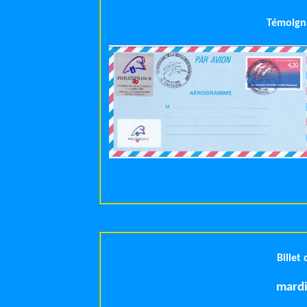
Témoigna
Billet
mardi