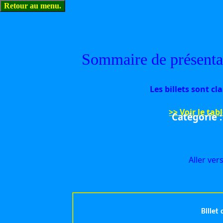
Sommaire de présentati
Les billets sont cl
>> Voir le tab
Catégorie :
Aller ver
Billet