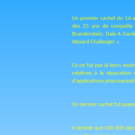
Un premier cachet du 14 a
des 25 ans de conquête s
Brandenstein, Dale A Gard
Aboard Challenger ».
Ce ne fut pas là leurs seul
relatives à la séparatio
d’applications pharmaceutiq
Un dernier cachet fut appos
Il semble que 100 000 docum