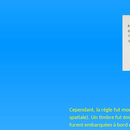
Cependant, la règle fut mod
spatiale). Un timbre fut ém
furent embarquées à bord d