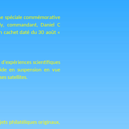
mme spéciale commémorative
lly, commandant, Daniel C
n cachet daté du 30 août «
 d’expériences scientifiques
uide en suspension en vue
s satellites.
ets philatéliques originaux,