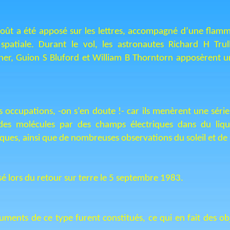
oût a été apposé sur les lettres, accompagné d’une fla
patiale. Durant le vol, les astronautes Richard H Tru
ner, Guion S Bluford et William B Thorntorn apposèrent u
es occupations, -on s’en doute !- car ils menèrent une série
n des molécules par des champs électriques dans du liq
ues, ainsi que de nombreuses observations du soleil et de se
é lors du retour sur terre le 5 septembre 1983.
ents de ce type furent constitués, ce qui en fait des obj