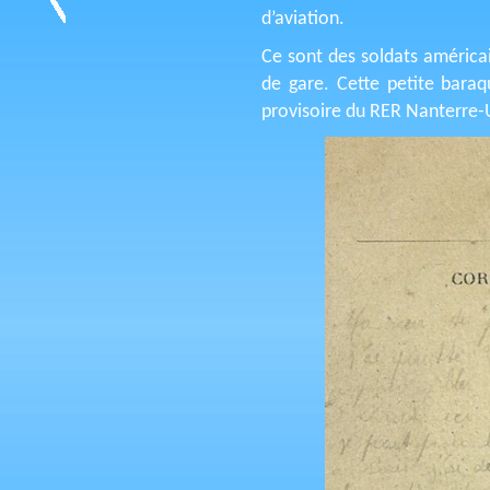
d’aviation.
Ce sont des soldats américai
de gare. Cette petite baraq
provisoire du RER Nanterre-U