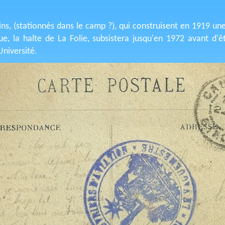
ns, (stationnés dans le camp ?), qui construisent en 1919 un
ue, la halte de La Folie, subsistera jusqu'en 1972 avant d'ê
niversité.