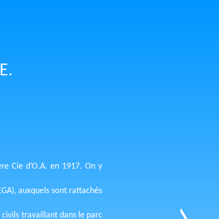
E.
1ère Cie d’O.A. en 1917. On y
SEGA), auxquels sont rattachés
vils travaillant dans le parc