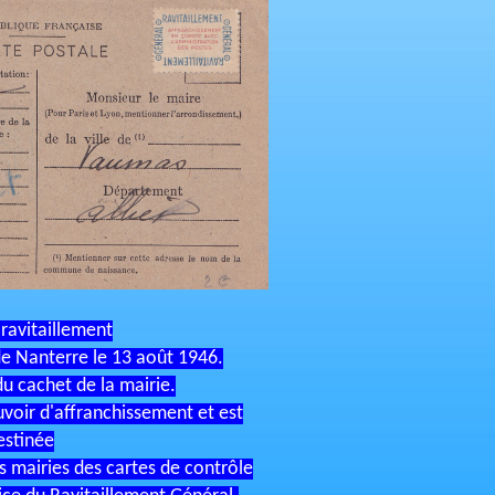
ravitaillement
 de Nanterre le 13 août 1946.
du cachet de la mairie.
uvoir d'affranchissement et est
estinée
es mairies des cartes de contrôle