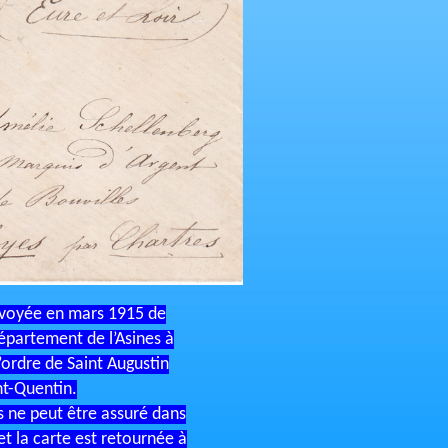
voyée en mars 1915 de
épartement de l’Asines à
l’ordre de Saint Augustin
nt-Quentin.
s ne peut être assuré dans
et la carte est retournée à