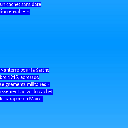
un cachet sans date
tion envahie ».
 Nanterre pour la Sarthe
bre 1915, adressée
seignements militaires »
hissement au vu du cachet
 du paraphe du Maire.