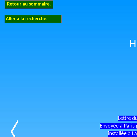
H
Lettre d
Envoyée à Paris p
installée à L