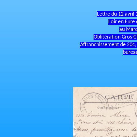
Lettre du 12 avril
Loir en Eure 
au Marq
Oblitération Gros C
Affranchissement de 20c, 
burea