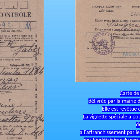
Carte de 
délivrée par la mairie
Elle est revêtue 
La vignette spéciale a po
d
à l'affranchissement par l