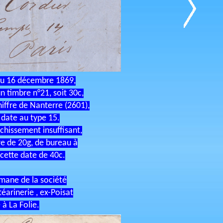
du 16 décembre 1869,
n timbre n°21, soit 30c,
hiffre de Nanterre (2601),
 date au type 15.
chissement insuffisant,
ttre de 20g, de bureau à
cette date de 40c.
émane de la société
téarinerie , ex-Poisat
 à La Folie.