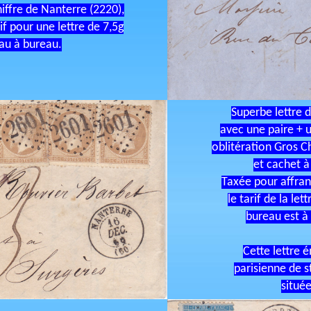
hiffre de Nanterre (2220),
if pour une lettre de 7,5g
au à bureau.
Superbe lettre 
avec une paire + u
oblitération Gros C
et cachet à
Taxée pour affran
le tarif de la le
bureau est à 
Cette lettre 
parisienne de s
située