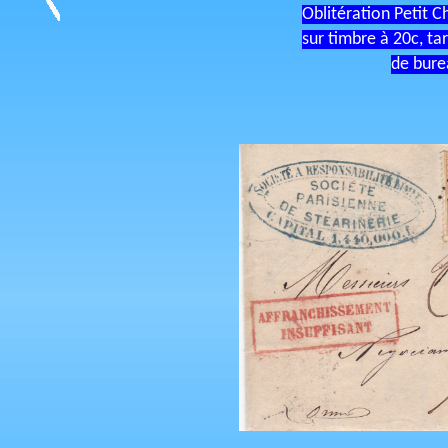
Oblitération Petit C
sur timbre à 20c, tar
de bure