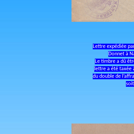
Lettre expédiée pa
Donnet à N
Le timbre a dû êtr
lettre a été taxée 
du double de l’af
soit