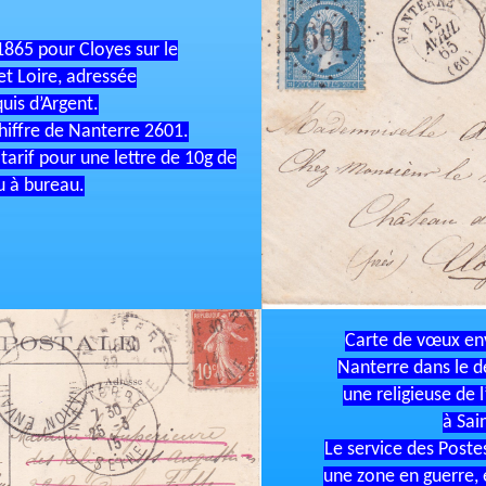
 1865 pour Cloyes sur le
et Loire, adressée
uis d’Argent.
hiffre de Nanterre 2601.
tarif pour une lettre de 10g de
u à bureau.
Carte de vœux en
Nanterre dans le d
une religieuse de 
à Sai
Le service des Poste
une zone en guerre, 