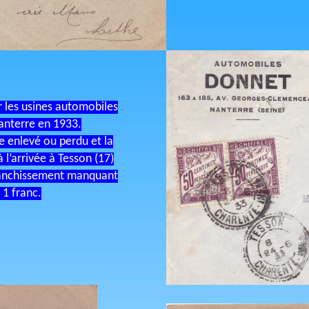
r les usines automobiles
anterre en 1933.
e enlevé ou perdu et la
à l’arrivée à Tesson (17)
franchissement manquant
 1 franc.