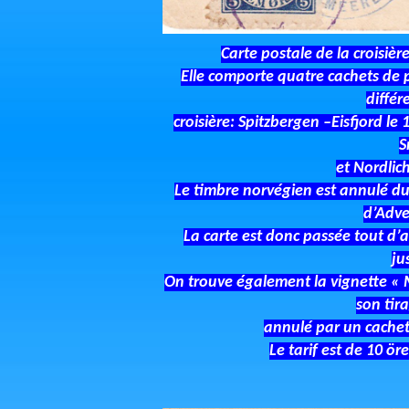
Carte postale de la croisiè
Elle comporte quatre cachets de p
différ
croisière: Spitzbergen –Eisfjord l
S
et Nordlic
Le timbre norvégien est annulé d
d’Adve
La carte est donc passée tout d’a
ju
On trouve également la vignette « M
son tir
annulé par un cachet 
Le tarif est de 10 ör