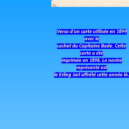
Verso d’un carte utilisée en 1899
avec le
cachet du Capitaine Bade. Cette
carte a été
imprimée en 1896. Le navire
représenté est
le Erling Jarl affrété cette année là