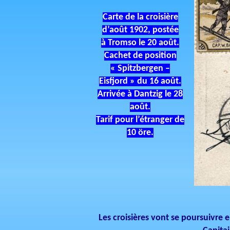
Carte de la croisière
d’août 1902, postée
à Tromso le 20 août.
Cachet de position
« Spitzbergen –
Eisfjord » du 16 août.
Arrivée à Dantzig le 28
août.
Tarif pour l’étranger de
10 öre.
Les croisières vont se poursuivre