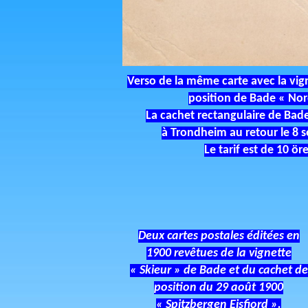
Verso de la même carte avec la vign
position de Bade « Nor
La cachet rectangulaire de Bade
à Trondheim au retour le 8 
Le tarif est de 10 ör
Deux cartes postales éditées en
1900 revêtues de la vignette
« Skieur » de Bade et du cachet de
position du 29 août 1900
« Spitzbergen Eisfjord ».