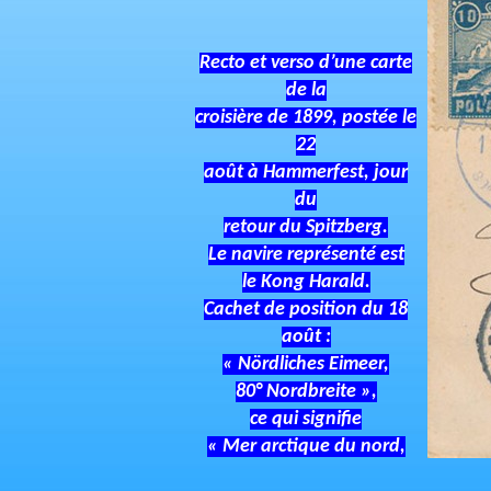
Recto et verso d’une carte
de la
croisière de 1899, postée le
22
août à Hammerfest, jour
du
retour du Spitzberg.
Le navire représenté est
le Kong Harald.
Cachet de position du 18
août :
« Nördliches Eimeer,
80° Nordbreite »,
ce qui signifie
« Mer arctique du nord,