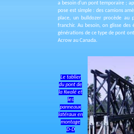
a besoin d'un pont temporaire ; ap
pose est simple : des camions amè
place, un bulldozer procède au 
franchir. Au besoin, on glisse des
générations de ce type de pont ont
Acrow au Canada.
Le tablier
du pont de
la Kwalé et
les
panneaux
latéraux en
montage
D-D