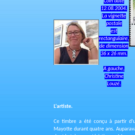
Coin daté
12.08.2004.
La vignette
postale
est
rectangulaire,
de dimension
36 x 26 mm.
A gauche,
Christine
Louzé.
L'artiste.
Ce timbre a été conçu à partir d’
Mayotte durant quatre ans. Auparavan