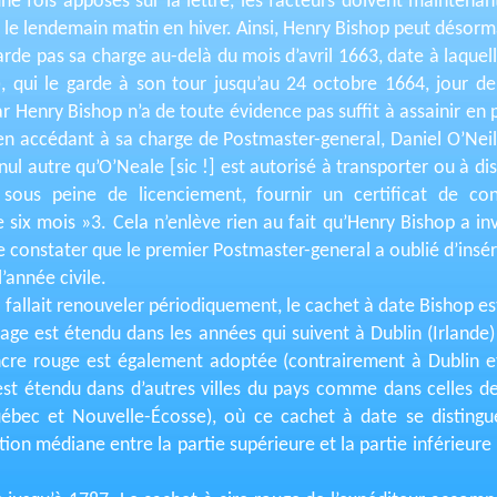
e fois apposés sur la lettre, les facteurs doivent maintenant
 le lendemain matin en hiver. Ainsi, Henry Bishop peut désorm
arde pas sa charge au-delà du mois d’avril 1663, date à laquelle 
), qui le garde à son tour jusqu’au 24 octobre 1664, jour de 
par Henry Bishop n’a de toute évidence pas suffit à assainir en
u’en accédant à sa charge de Postmaster-general, Daniel O’Nei
ul autre qu’O’Neale [sic !] est autorisé à transporter ou à dis
sous peine de licenciement, fournir un certificat de conf
e six mois »3. Cela n’enlève rien au fait qu’Henry Bishop a in
e constater que le premier Postmaster-general a oublié d’insér
l’année civile.
l fallait renouveler périodiquement, le cachet à date Bishop est
age est étendu dans les années qui suivent à Dublin (Irlande)
l’encre rouge est également adoptée (contrairement à Dublin e
l est étendu dans d’autres villes du pays comme dans celles d
ébec et Nouvelle-Écosse), où ce cachet à date se distingu
ion médiane entre la partie supérieure et la partie inférieure (f