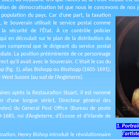
d élan de démocratisation tel que nous le concevons de nos 
a population du pays.
Car d’une part, la taxation
t, le Souverain utilisait le service postal comme
la sécurité de l’État. À ce contrôle policier
d qui en découlait sur le plan de la distribution du
 on comprend que le dirigeant du service postal
diale. La position prééminente de ce personnage
rect qu’il avait avec le Souverain. C’était le cas du
p (fig. 1), alias Bishopp ou Bisshopp (1605-1691),
e West Sussex (au sud de l’Angleterre).
ines après la Restauration Stuart, il est nommé
er d’une longue série1, Directeur général des
ostes) du General Post Office (Bureau de poste
0-1685, roi d’Angleterre, d’Écosse et d’Irlande de
1. Portrai
l’artis
ation, Henry Bishop introduit le révolutionnaire