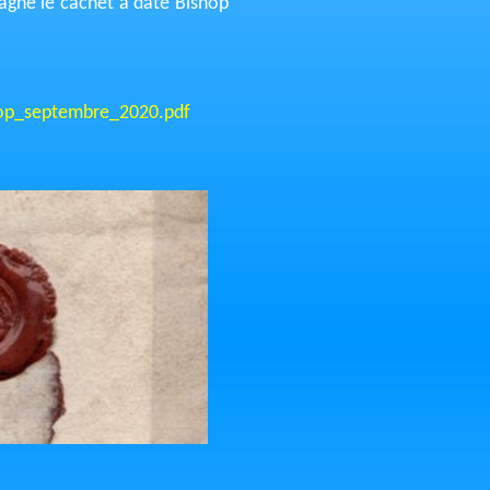
pagne le cachet à date Bishop
hop_septembre_2020.pdf