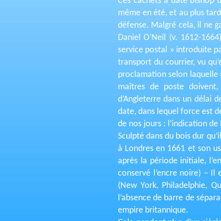
Ces cachets à date Bishop un
même en été, et au plus tard
défense. Malgré cela, il ne g
Daniel O’Neil (v. 1612-1664
service postal » introduite 
transport du courrier, vu q
proclamation selon laquelle n
maîtres de poste doivent, 
d’Angleterre dans un délai d
date, dans lequel force est d
de nos jours : l’indication de 
Sculpté dans du bois dur qu’i
à Londres en 1661 et son us
après la période initiale, 
conservé l’encre noire) – I
(New York, Philadelphie, Qu
l’absence de barre de séparat
empire britannique.