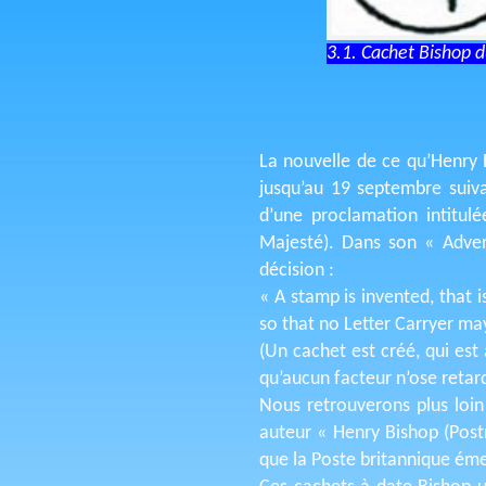
3.1. Cachet Bishop d
La nouvelle de ce qu’Henry 
jusqu’au 19 septembre suiva
d’une proclamation intitul
Majesté). Dans son « Advert
décision :
« A stamp is invented, that 
so that no Letter Carryer ma
(Un cachet est créé, qui est
qu’aucun facteur n’ose retard
Nous retrouverons plus loin
auteur « Henry Bishop (Post
que la Poste britannique ém