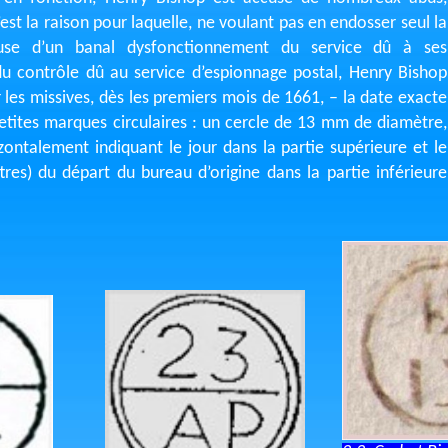
est la raison pour laquelle, ne voulant pas en endosser seul la
cause d’un banal dysfonctionnement du service dû à ses
du contrôle dû au service d’espionnage postal, Henry Bishop
 les missives, dès les premiers mois de 1661, – la date exacte
petites marques circulaires : un cercle de 13 mm de diamètre,
zontalement indiquant le jour dans la partie supérieure et le
tres) du départ du bureau d’origine dans la partie inférieure