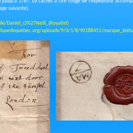
e jusqu’à 1787. Le cachet à cire rouge de l’expéditeur accom
 page suivante).
iki/Daniel_O%27Neill_(Royalist)
teliquedequebec.org/uploads/9/0/1/8/90188451/marque_bis