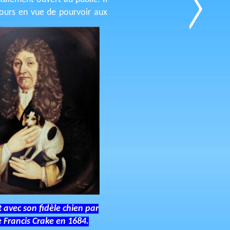
jours en vue de pourvoir aux
t avec son fidèle chien par
te Francis Crake en 1684.