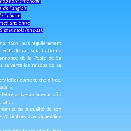
shop nord américain
e de l'anglais
e la barre
 médiane entre
t) et le mois (en bas).
mai 1661, puis régulièrement
 édits du roi, sous la forme
e annonce de la Poste de Sa
s suivants les raisons de sa
ry letter come to the office,
sual ».
lettre arrive au bureau, afin
urant).
 nom et de la qualité de son
de 20 timbres avec appendice