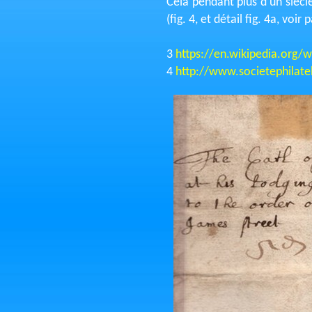
Cela pendant plus d’un siècl
(fig. 4, et détail fig. 4a, voir
3
https://en.wikipedia.org/w
4
http://www.societephila