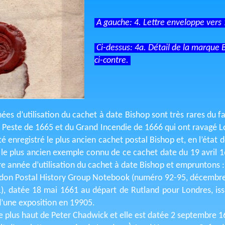
A gauche: 4. Lettre enveloppe ver
Ci-dessus: 4a. Détail de la marque B
ci-contre.
ées d’utilisation du cachet à date Bishop sont très rares du fai
de Peste de 1665 et du Grand Incendie de 1666 qui ont ravagé
 enregistré le plus ancien cachet postal Bishop et, en l’état d
le plus ancien exemple connu de ce cachet date du 19 avril 1
ère année d’utilisation du cachet à date Bishop et empruntons :
ondon Postal History Group Notebook (numéro 92-95, décembre
1), datée 18 mai 1661 au départ de Rutland pour Londres, issu
 d’une exposition en 19905.
e plus haut de Peter Chadwick et elle est datée 2 septembre 166