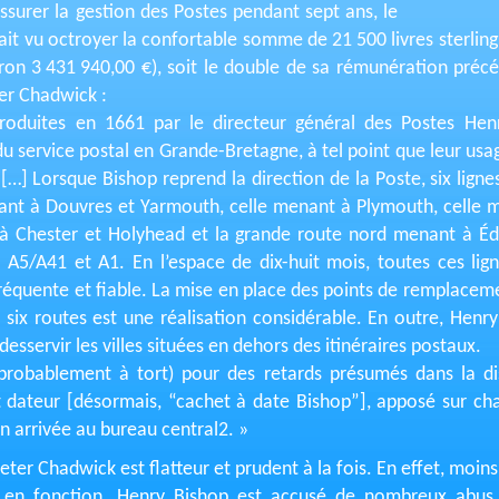
ssurer la gestion des Postes pendant sept ans, le
it vu octroyer la confortable somme de 21 500 livres sterling 
nviron 3 431 940,00 €), soit le double de sa rémunération précé
ter Chadwick :
roduites en 1661 par le directeur général des Postes He
 du service postal en Grande-Bretagne, à tel point que leur usa
[…] Lorsque Bishop reprend la direction de la Poste, six ligne
nant à Douvres et Yarmouth, celle menant à Plymouth, celle m
à Chester et Holyhead et la grande route nord menant à Éd
, A5/A41 et A1. En l’espace de dix-huit mois, toutes ces li
réquente et fiable. La mise en place des points de remplacem
 six routes est une réalisation considérable. En outre, Henr
desservir les villes situées en dehors des itinéraires postaux.
(probablement à tort) pour des retards présumés dans la dis
et dateur [désormais, “cachet à date Bishop”], apposé sur cha
n arrivée au bureau central2. »
ter Chadwick est flatteur et prudent à la fois. En effet, moins
 en fonction, Henry Bishop est accusé de nombreux abus,