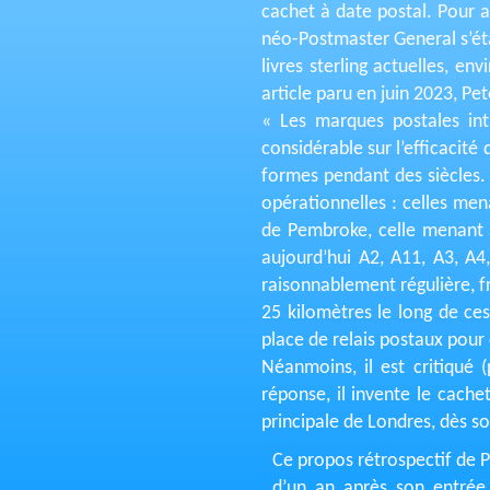
cachet à date postal. Pour a
néo-Postmaster General s’éta
livres sterling actuelles, e
article paru en juin 2023, Pe
« Les marques postales int
considérable sur l’efficacité
formes pendant des siècles. 
opérationnelles : celles me
de Pembroke, celle menant 
aujourd’hui A2, A11, A3, A4
raisonnablement régulière, f
25 kilomètres le long de ces
place de relais postaux pour 
Néanmoins, il est critiqué 
réponse, il invente le cach
principale de Londres, dès so
Ce propos rétrospectif de Pe
d’un an après son entrée