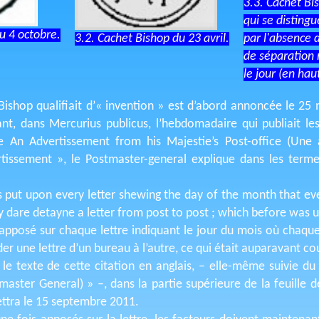
3.3. Cachet Bi
qui se distingu
u 4 octobre.
par l'absence d
3.2. Cachet Bishop du 23 avril.
de séparation
le jour (en hau
Bishop qualifiait d’« invention » est d’abord annoncée le 25 
nt, dans Mercurius publicus, l’hebdomadaire qui publiait les
ée An Advertissement from his Majestie’s Post-office (Un
issement », le Postmaster-general explique dans les terme
is put upon every letter shewing the day of the month that eve
y dare detayne a letter from post to post ; which before was u
 apposé sur chaque lettre indiquant le jour du mois où chaque 
er une lettre d’un bureau à l’autre, ce qui était auparavant co
 le texte de cette citation en anglais, – elle-même suivie du
master General) » –, dans la partie supérieure de la feuille 
ettra le 15 septembre 2011.