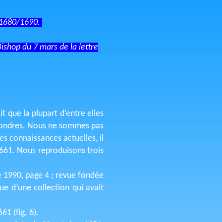
s 1680/1690.
ishop du 7 mars de la lettre
t que la plupart d’entre elles
 Londres. Nous ne sommes pas
es connaissances actuelles, il
661. Nous reproduisons trois
 1990, page 4 ; revue fondée
e d’une collection qui avait
1 (fig. 6).