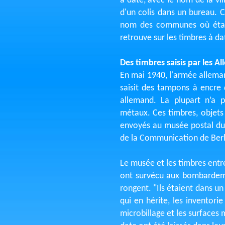
à date, avec le nom de la vi
d'un colis dans un bureau. 
nom des communes où étaien
retrouve sur les timbres à da
Des timbres saisis par les A
En mai 1940, l'armée alleman
saisit des tampons à encre 
allemand. La plupart n’a 
métaux. Ces timbres, objets
envoyés au musée postal du 
de la Communication de Berl
Le musée et les timbres entr
ont survécu aux bombardemen
rongent. "Ils étaient dans un
qui en hérite, les inventori
microbillage et les surfaces 