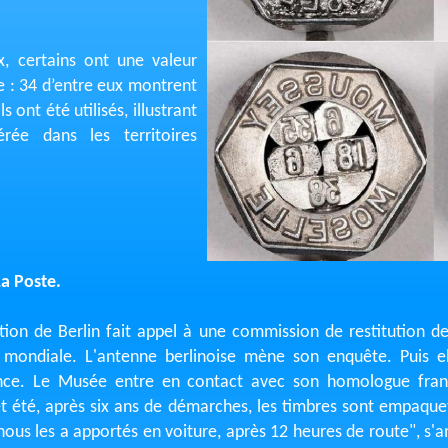
, certains ont une valeur
e : 34 d’entre eux montrent
s ont été utilisés, illustrant
érée dans les territoires
La Poste.
n de Berlin fait appel à une commission de restitution des
mondiale. L'antenne berlinoise mène son enquête. Puis ell
ance. Le Musée entre en contact avec son homologue franç
et été, après six ans de démarches, les timbres sont empaque
 nous les a apportés en voiture, après 12 heures de route", s'