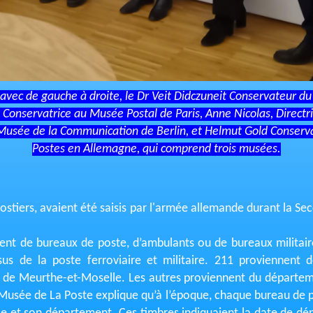
 avec de gauche à droite, le Dr Veit Didczuneit Conservateur
, Conservatrice au Musée Postal de Paris, Anne Nicolas, Direct
 Musée de la Communication de Berlin, et Helmut Gold Conserv
Postes en Allemagne, qui comprend trois musées.
 postiers, avaient été saisis par l'armée allemande durant la 
ent de bureaux de poste, d’ambulants ou de bureaux militai
sus de la poste ferroviaire et militaire. 211 proviennent
de Meurthe-et-Moselle. Les autres proviennent du départem
Musée de La Poste explique qu’à l’époque, chaque bureau de p