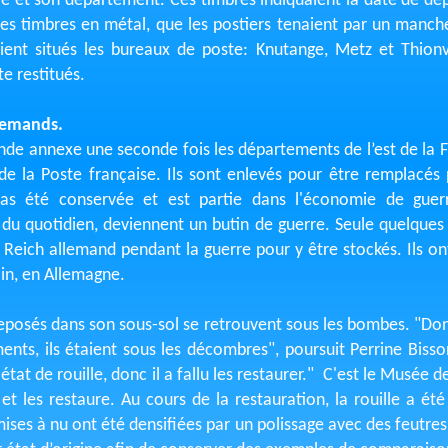
lle et son département. Ces timbres indiquaient la date de dépa
Ces timbres en métal, que les postiers tenaient par un manche
t situés les bureaux de poste: Knutange, Metz et Thionv
te restitués.
llemands.
de annexe une seconde fois les départements de l’est de la Fr
de la Poste française. Ils sont enlevés pour être remplacés p
pas été conservée et est partie dans l'économie de guer
 du quotidien, deviennent un butin de guerre. Seule quelques 
Reich allemand pendant la guerre pour y être stockés. Ils on
in, en Allemagne.
eposés dans son sous-sol se retrouvent sous les bombes. "Donc
ts, ils étaient sous les décombres", poursuit Perrine Bisson
 état de rouille, donc il a fallu les restaurer." C'est le Musée
e et les restaure. Au cours de la restauration, la rouille a é
mises à nu ont été densifiées par un polissage avec des feutre