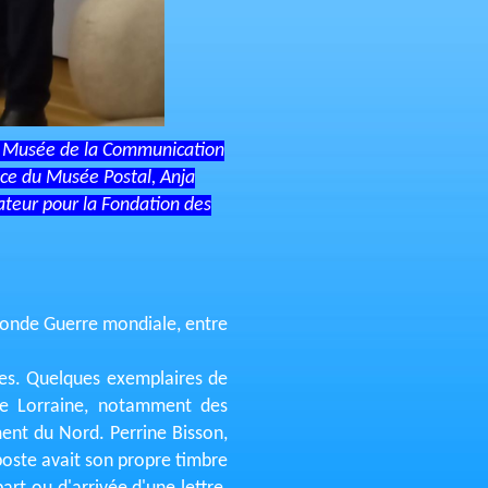
 du Musée de la Communication
rice du Musée Postal, Anja
ateur pour la Fondation des
Seconde Guerre mondiale, entre
res. Quelques exemplaires de
 de Lorraine, notamment des
ent du Nord. Perrine Bisson,
oste avait son propre timbre