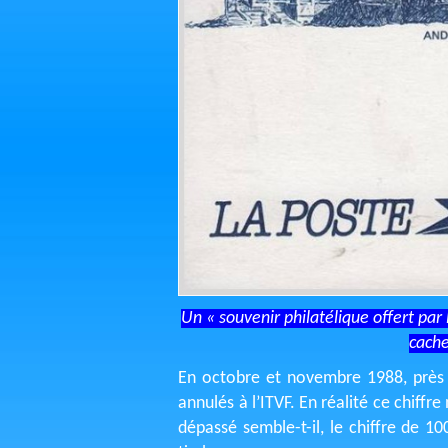
Un « souvenir philatélique offert par
cache
En octobre et novembre 1988, près 
annulés à l’ITVF. En réalité ce chiffre
dépassé semble-t-il, le chiffre de 