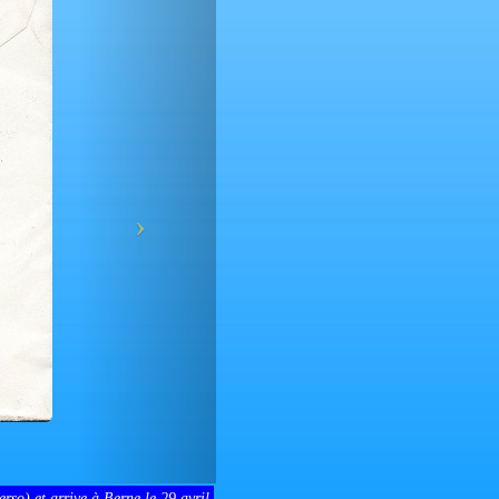
rso) et arrive à Berne le 29 avril.