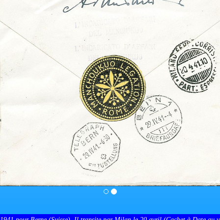
941 pour Berne (Suisse). Il transite par Milan le 20 avril (Cachet à Date au ve