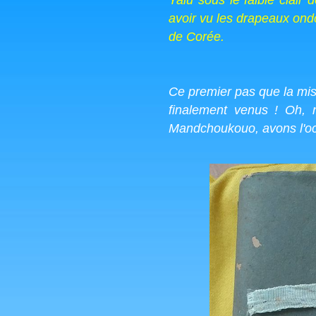
Yalu sous le faible clair 
avoir vu les drapeaux ond
de Corée.
Ce premier pas que la miss
finalement venus ! Oh, 
Mandchoukouo, avons l'occa