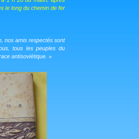
5, à 1 h 20 du matin, après
s le long du chemin de fer
Oh, nos amis respectés sont
ous, tous les peuples du
race antisoviétique. »