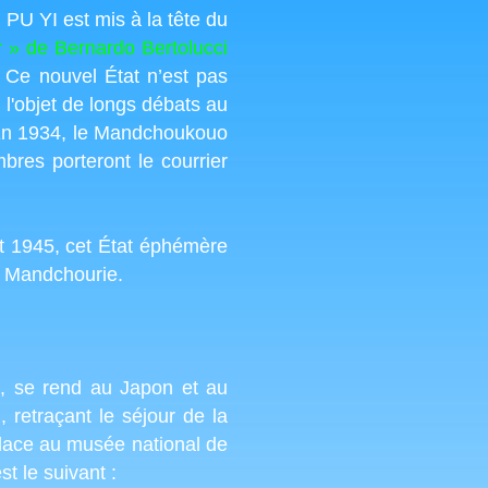
PU YI est mis à la tête du
r » de Bernardo Bertolucci
. Ce nouvel État n’est pas
l'objet de longs débats au
 En 1934, le Mandchoukouo
mbres porteront le courrier
t 1945, cet État éphémère
de Mandchourie.
s, se rend au Japon et au
)
, retraçant le séjour de la
lace au musée national de
t le suivant :