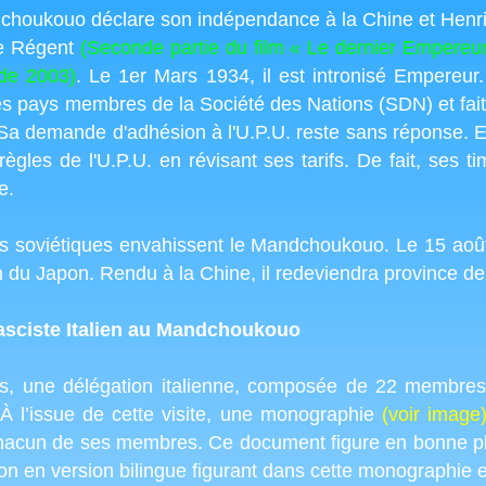
houkouo déclare son indépendance à la Chine et Henri 
ue Régent
(Seconde partie du film « Le dernier Empereu
 de 2003)
. Le 1er Mars 1934, il est intronisé Empereur
s pays membres de la Société des Nations (SDN) et fait 
 Sa demande d'adhésion à l'U.P.U. reste sans réponse.
ègles de l'U.P.U. en révisant ses tarifs. De fait, ses ti
e.
es soviétiques envahissent le Mandchoukouo. Le 15 aoû
on du Japon. Rendu à la Chine, il redeviendra province 
Fasciste Italien au Mandchoukouo
ais, une délégation italienne, composée de 22 membre
 l’issue de cette visite, une monographie
(voir image
à chacun de ses membres. Ce document figure en bonne p
ion en version bilingue figurant dans cette monographie es