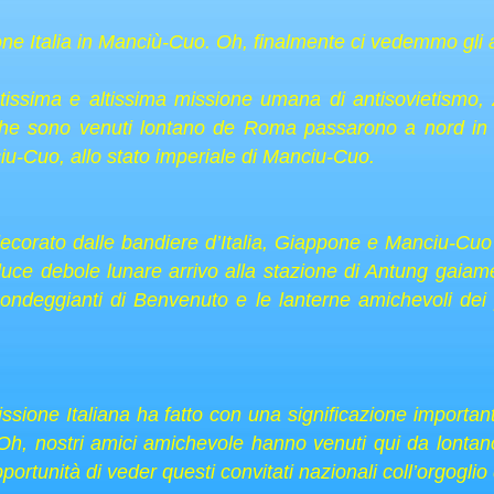
one Italia in Manciù-Cuo. Oh, finalmente ci vedemmo gli 
ssima e altissima missione umana di antisovietismo,
 che sono venuti lontano de Roma passarono a nord in 
iu-Cuo, allo stato imperiale di Manciu-Cuo.
decorato dalle bandiere d’Italia, Giappone e Manciu-Cuo
luce debole lunare arrivo alla stazione di Antung gaiam
ondeggianti di Benvenuto e le lanterne amichevoli dei p
ssione Italiana ha fatto con una significazione importante
h, nostri amici amichevole hanno venuti qui da lontano. 
tunità di veder questi convitati nazionali coll’orgoglio 