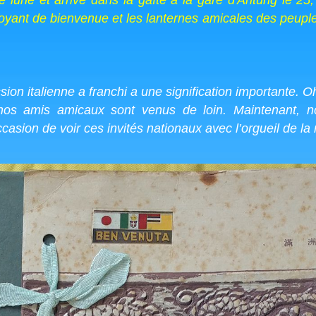
de lune et arrive dans la gaîté à la gare d'Antung le 2
oyant de bienvenue et les lanternes amicales des peuple
ion italienne a franchi a une signification importante. 
nos amis amicaux sont venus de loin. Maintenant, n
sion de voir ces invités nationaux avec l’orgueil de la 