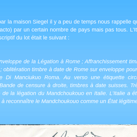
par la maison Siegel il y a peu de temps nous rappelle
cto) par un certain nombre de pays mais pas tous. L’Ita
ptif du lot était le suivant :
oppe de la Légation à Rome ; Affranchissement timbr
 ; oblitération timbre à date de Rome sur enveloppe pour
ne Di Manciukuo Roma. Au verso une étiquette circ
de de censure à droite, timbres à date suisses. Trè
 de la légation du Mandchoukouo en Italie. L’Italie a ét
s à reconnaître le Mandchoukouo comme un État légitime